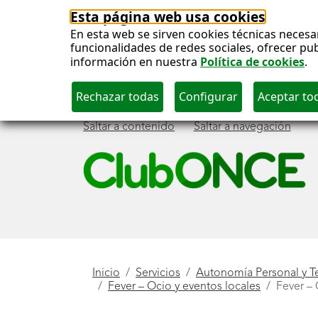
Esta página web usa cookies
En esta web se sirven cookies técnicas necesa
funcionalidades de redes sociales, ofrecer pu
información en nuestra
Política de cookies
.
Saltar a contenido
Saltar a navegación
Menú
principal
Está
Inicio
Servicios
Autonomía Personal y T
Fever – Ocio y eventos locales
Fever – 
aquí