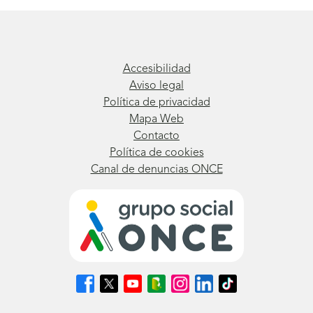
Accesibilidad
Aviso legal
Política de privacidad
Mapa Web
Contacto
Política de cookies
Canal de denuncias ONCE
Síguenos
Síguenos
Síguenos
Síguenos
Síguenos
Síguenos
Síguenos
en
en
en
en
en
en
en
Facebook
X
Youtube
nuestro
Instagram
LinkedIn
TikTok