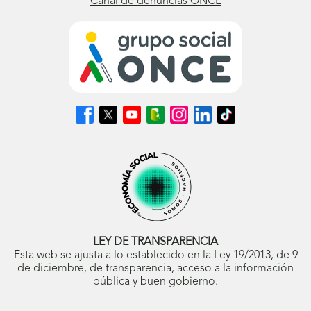
Canal de denuncias ONCE
Síguenos
Síguenos
Síguenos
Síguenos
Síguenos
Síguenos
Síguenos
en
en
en
en
en
en
en
Facebook
X
Youtube
nuestro
Instagram
LinkedIn
TikTok
(se
(se
(se
Blog
(se
(se
(se
abrirá
abrirá
abrirá
ONCE
abrirá
abrirá
abrirá
en
en
en
(se
en
en
en
ventana
ventana
ventana
abrirá
ventana
ventana
ventana
nueva)
nueva)
nueva)
en
nueva)
nueva)
nueva)
ventana
nueva)
LEY DE TRANSPARENCIA
Esta web se ajusta a lo establecido en la Ley 19/2013, de 9
de diciembre, de transparencia, acceso a la información
pública y buen gobierno.