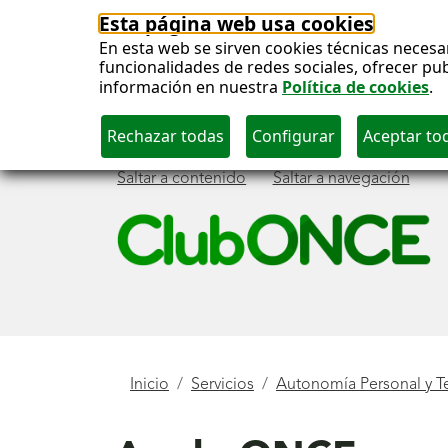
Esta página web usa cookies
En esta web se sirven cookies técnicas necesa
funcionalidades de redes sociales, ofrecer pu
información en nuestra
Política de cookies
.
Saltar a contenido
Saltar a navegación
Menú
principal
Está
Inicio
Servicios
Autonomía Personal y T
aquí