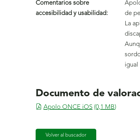
Comentarios sobre
Apolo
accesibilidad y usabilidad:
de pe
La ap
disca
Aunqu
sordo
igual
Documento de valorac
Apolo ONCE iOS
(0,1
MB
)
Volver al buscador