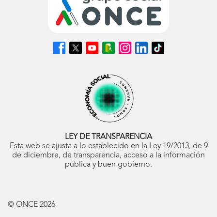
Síguenos
Síguenos
Síguenos
Síguenos
Síguenos
Síguenos
Síguenos
en
en
en
en
en
en
en
Facebook
X
Youtube
nuestro
Instagram
LinkedIn
TikTok
(se
(se
(se
Blog
(se
(se
(se
abrirá
abrirá
abrirá
ONCE
abrirá
abrirá
abrirá
en
en
en
(se
en
en
en
ventana
ventana
ventana
abrirá
ventana
ventana
ventana
nueva)
nueva)
nueva)
en
nueva)
nueva)
nueva)
ventana
nueva)
LEY DE TRANSPARENCIA
Esta web se ajusta a lo establecido en la Ley 19/2013, de 9
de diciembre, de transparencia, acceso a la información
pública y buen gobierno.
© ONCE
2026