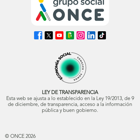
Síguenos
Síguenos
Síguenos
Síguenos
Síguenos
Síguenos
Síguenos
en
en
en
en
en
en
en
Facebook
X
Youtube
nuestro
Instagram
LinkedIn
TikTok
(se
(se
(se
Blog
(se
(se
(se
abrirá
abrirá
abrirá
ONCE
abrirá
abrirá
abrirá
en
en
en
(se
en
en
en
ventana
ventana
ventana
abrirá
ventana
ventana
ventana
nueva)
nueva)
nueva)
en
nueva)
nueva)
nueva)
ventana
nueva)
LEY DE TRANSPARENCIA
Esta web se ajusta a lo establecido en la Ley 19/2013, de 9
de diciembre, de transparencia, acceso a la información
pública y buen gobierno.
© ONCE
2026