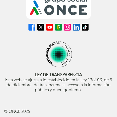
Síguenos
Síguenos
Síguenos
Síguenos
Síguenos
Síguenos
Síguenos
en
en
en
en
en
en
en
Facebook
X
Youtube
nuestro
Instagram
LinkedIn
TikTok
(se
(se
(se
Blog
(se
(se
(se
abrirá
abrirá
abrirá
ONCE
abrirá
abrirá
abrirá
en
en
en
(se
en
en
en
ventana
ventana
ventana
abrirá
ventana
ventana
ventana
nueva)
nueva)
nueva)
en
nueva)
nueva)
nueva)
ventana
nueva)
LEY DE TRANSPARENCIA
Esta web se ajusta a lo establecido en la Ley 19/2013, de 9
de diciembre, de transparencia, acceso a la información
pública y buen gobierno.
© ONCE
2026