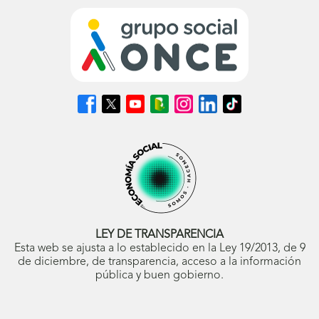
Síguenos
Síguenos
Síguenos
Síguenos
Síguenos
Síguenos
Síguenos
en
en
en
en
en
en
en
Facebook
X
Youtube
nuestro
Instagram
LinkedIn
TikTok
(se
(se
(se
Blog
(se
(se
(se
abrirá
abrirá
abrirá
ONCE
abrirá
abrirá
abrirá
en
en
en
(se
en
en
en
ventana
ventana
ventana
abrirá
ventana
ventana
ventana
nueva)
nueva)
nueva)
en
nueva)
nueva)
nueva)
ventana
nueva)
LEY DE TRANSPARENCIA
Esta web se ajusta a lo establecido en la Ley 19/2013, de 9
de diciembre, de transparencia, acceso a la información
pública y buen gobierno.