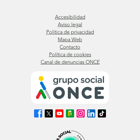
Accesibilidad
Aviso legal
Política de privacidad
Mapa Web
Contacto
Política de cookies
Canal de denuncias ONCE
Síguenos
Síguenos
Síguenos
Síguenos
Síguenos
Síguenos
Síguenos
en
en
en
en
en
en
en
Facebook
X
Youtube
nuestro
Instagram
LinkedIn
TikTok
(se
(se
(se
Blog
(se
(se
(se
abrirá
abrirá
abrirá
ONCE
abrirá
abrirá
abrirá