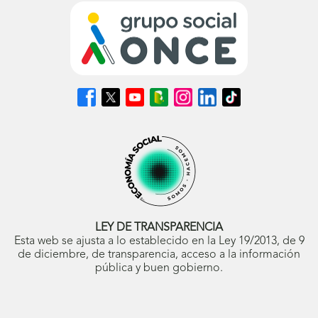
Síguenos
Síguenos
Síguenos
Síguenos
Síguenos
Síguenos
Síguenos
en
en
en
en
en
en
en
Facebook
X
Youtube
nuestro
Instagram
LinkedIn
TikTok
(se
(se
(se
Blog
(se
(se
(se
abrirá
abrirá
abrirá
ONCE
abrirá
abrirá
abrirá
en
en
en
(se
en
en
en
ventana
ventana
ventana
abrirá
ventana
ventana
ventana
nueva)
nueva)
nueva)
en
nueva)
nueva)
nueva)
ventana
nueva)
LEY DE TRANSPARENCIA
Esta web se ajusta a lo establecido en la Ley 19/2013, de 9
de diciembre, de transparencia, acceso a la información
pública y buen gobierno.