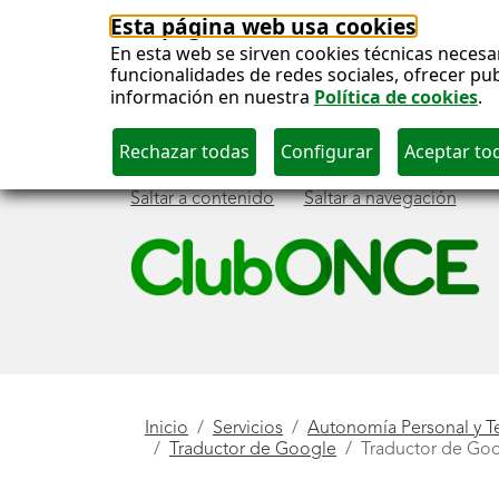
Esta página web usa cookies
En esta web se sirven cookies técnicas necesa
funcionalidades de redes sociales, ofrecer pu
información en nuestra
Política de cookies
.
Saltar a contenido
Saltar a navegación
Menú
principal
Está
Inicio
Servicios
Autonomía Personal y T
Traductor de Google
Traductor de Go
aquí