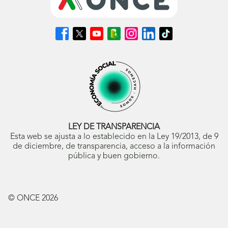
Síguenos
Síguenos
Síguenos
Síguenos
Síguenos
Síguenos
Síguenos
en
en
en
en
en
en
en
Facebook
X
Youtube
nuestro
Instagram
LinkedIn
TikTok
(se
(se
(se
Blog
(se
(se
(se
abrirá
abrirá
abrirá
ONCE
abrirá
abrirá
abrirá
en
en
en
(se
en
en
en
ventana
ventana
ventana
abrirá
ventana
ventana
ventana
nueva)
nueva)
nueva)
en
nueva)
nueva)
nueva)
ventana
nueva)
LEY DE TRANSPARENCIA
Esta web se ajusta a lo establecido en la Ley 19/2013, de 9
de diciembre, de transparencia, acceso a la información
pública y buen gobierno.
© ONCE
2026