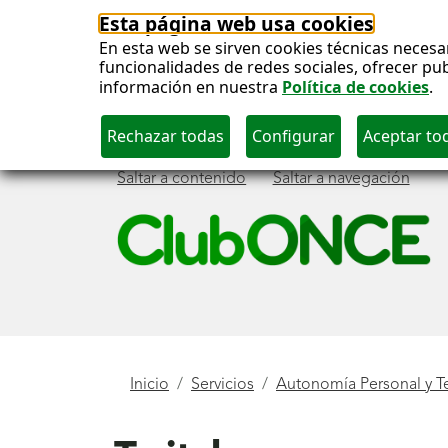
Esta página web usa cookies
En esta web se sirven cookies técnicas necesa
funcionalidades de redes sociales, ofrecer pu
información en nuestra
Política de cookies
.
Saltar a contenido
Saltar a navegación
Menú
principal
Está
Inicio
Servicios
Autonomía Personal y T
aquí