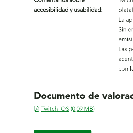
Comentarios sobre
Twich
accesibilidad y usabilidad:
plata
La ap
Sin e
emisi
Las p
acent
con la
Documento de valorac
Twitch iOS
(0,09
MB
)