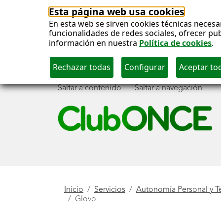
Esta página web usa cookies
En esta web se sirven cookies técnicas necesa
funcionalidades de redes sociales, ofrecer pu
información en nuestra
Política de cookies
.
Saltar a contenido
Saltar a navegación
Menú
principal
Está
Inicio
Servicios
Autonomía Personal y T
Glovo
aquí